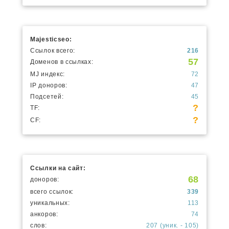
Majesticseo:
Ссылок всего:
216
57
Доменов в ссылках:
MJ индекс:
72
IP доноров:
47
Подсетей:
45
?
TF:
?
CF:
Ссылки на сайт:
68
доноров:
всего ссылок:
339
уникальных:
113
анкоров:
74
слов:
207 (уник. - 105)