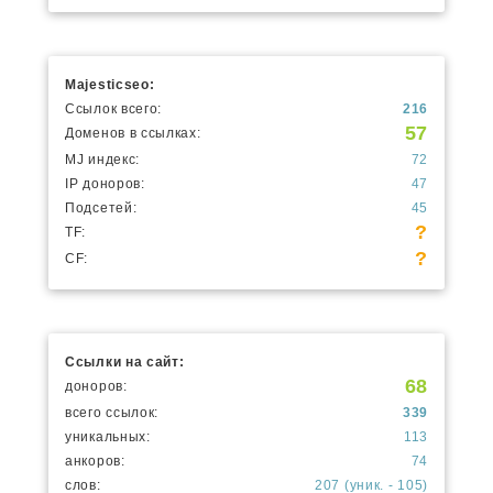
Majesticseo:
Ссылок всего:
216
57
Доменов в ссылках:
MJ индекс:
72
IP доноров:
47
Подсетей:
45
?
TF:
?
CF:
Ссылки на сайт:
68
доноров:
всего ссылок:
339
уникальных:
113
анкоров:
74
слов:
207 (уник. - 105)