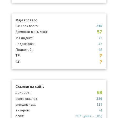
Majesticseo:
Ссылок всего:
216
57
Доменов в ссылках:
MJ индекс:
72
IP доноров:
47
Подсетей:
45
?
TF:
?
CF:
Ссылки на сайт:
68
доноров:
всего ссылок:
339
уникальных:
113
анкоров:
74
слов:
207 (уник. - 105)