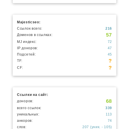
Majesticseo:
Ссылок всего:
216
57
Доменов в ссылках:
MJ индекс:
72
IP доноров:
47
Подсетей:
45
?
TF:
?
CF:
Ссылки на сайт:
68
доноров:
всего ссылок:
339
уникальных:
113
анкоров:
74
слов:
207 (уник. - 105)