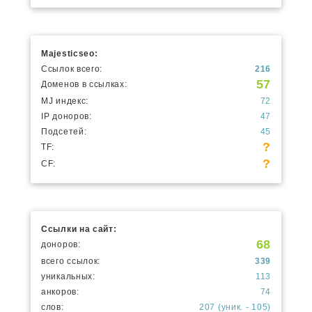
Majesticseo:
Ссылок всего:
216
57
Доменов в ссылках:
MJ индекс:
72
IP доноров:
47
Подсетей:
45
?
TF:
?
CF:
Ссылки на сайт:
68
доноров:
всего ссылок:
339
уникальных:
113
анкоров:
74
слов:
207 (уник. - 105)