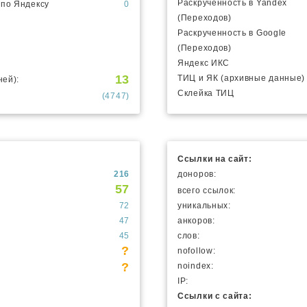
Раскрученность в Yandex
 по Яндексу
0
(Переходов)
Раскрученность в Google
(Переходов)
Яндекс ИКС
13
ТИЦ и ЯК (архивные данные)
ней):
Склейка ТИЦ
(4747)
Ссылки на сайт:
216
доноров:
57
всего ссылок:
72
уникальных:
47
анкоров:
45
слов:
?
nofollow:
?
noindex:
IP:
Ссылки с сайта: