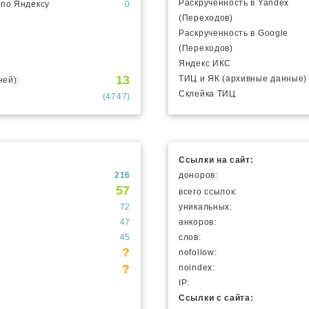
Раскрученность в Yandex
 по Яндексу
0
(Переходов)
Раскрученность в Google
(Переходов)
Яндекс ИКС
13
ТИЦ и ЯК (архивные данные)
ней):
Склейка ТИЦ
(4747)
Ссылки на сайт:
216
доноров:
57
всего ссылок:
72
уникальных:
47
анкоров:
45
слов:
?
nofollow:
?
noindex:
IP:
Ссылки с сайта: