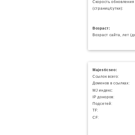
Скорость обновления
(страниц/сутки):
Возраст:
Возраст сайта, лет (д
Majesticseo:
Ссылок всего:
Доменов в ссылках:
MJ индекс:
IP доноров:
Подсетей:
TF:
CF: