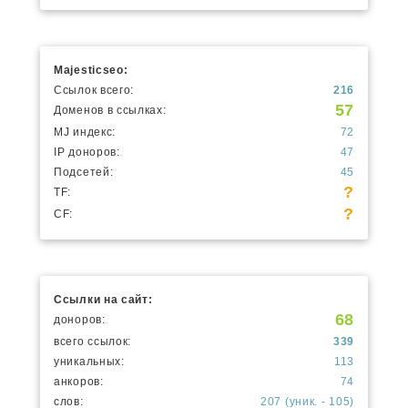
Majesticseo:
Ссылок всего:
216
57
Доменов в ссылках:
MJ индекс:
72
IP доноров:
47
Подсетей:
45
?
TF:
?
CF:
Ссылки на сайт:
68
доноров:
всего ссылок:
339
уникальных:
113
анкоров:
74
слов:
207 (уник. - 105)