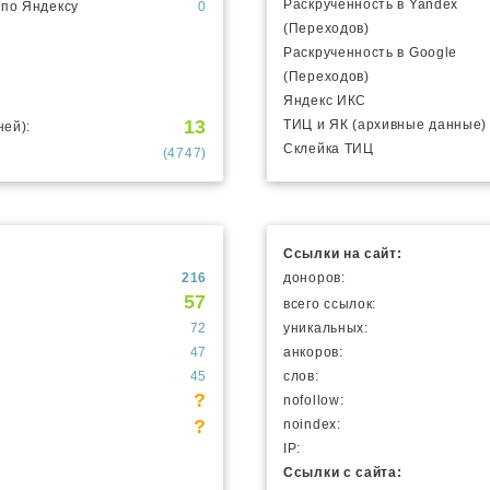
Раскрученность в Yandex
 по Яндексу
0
(Переходов)
Раскрученность в Google
(Переходов)
Яндекс ИКС
13
ТИЦ и ЯК (архивные данные)
ней):
Склейка ТИЦ
(4747)
Ссылки на сайт:
216
доноров:
57
всего ссылок:
72
уникальных:
47
анкоров:
45
слов:
?
nofollow:
?
noindex:
IP:
Ссылки с сайта: