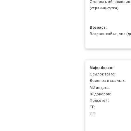
Скорость обновления
(страниц/сутки):
Возраст:
Возраст сайта, лет (д
Majesticseo:
Ссылок всего:
Доменов в ссылках:
MJ индекс:
IP доноров:
Подсетей:
TF:
CF: