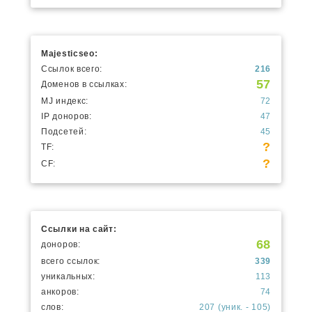
Majesticseo:
Ссылок всего:
216
57
Доменов в ссылках:
MJ индекс:
72
IP доноров:
47
Подсетей:
45
?
TF:
?
CF:
Ссылки на сайт:
68
доноров:
всего ссылок:
339
уникальных:
113
анкоров:
74
слов:
207 (уник. - 105)