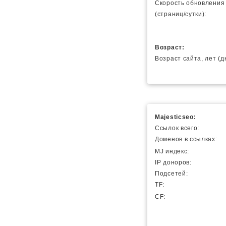
Скорость обновления
(страниц/сутки):
Возраст:
Возраст сайта, лет (д
Majesticseo:
Ссылок всего:
Доменов в ссылках:
MJ индекс:
IP доноров:
Подсетей:
TF:
CF: