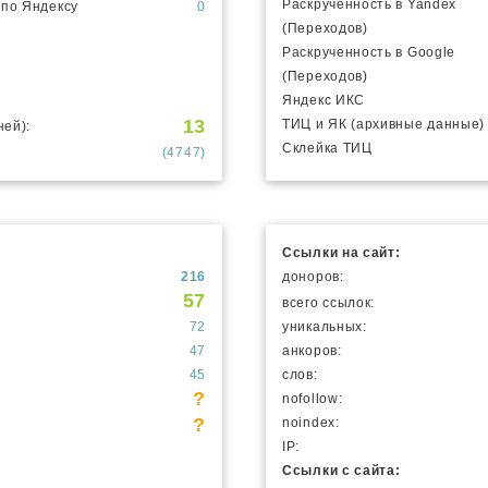
Раскрученность в Yandex
 по Яндексу
0
(Переходов)
Раскрученность в Google
(Переходов)
Яндекс ИКС
13
ТИЦ и ЯК (архивные данные)
ней):
Склейка ТИЦ
(4747)
Ссылки на сайт:
216
доноров:
57
всего ссылок:
72
уникальных:
47
анкоров:
45
слов:
?
nofollow:
?
noindex:
IP:
Ссылки с сайта: