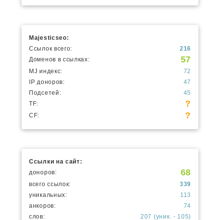
Majesticseo:
Ссылок всего:
216
57
Доменов в ссылках:
MJ индекс:
72
IP доноров:
47
Подсетей:
45
?
TF:
?
CF:
Ссылки на сайт:
68
доноров:
всего ссылок:
339
уникальных:
113
анкоров:
74
слов:
207 (уник. - 105)