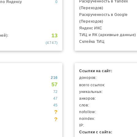
Раскрученность в Yandex
 по Яндексу
0
(Переходов)
Раскрученность в Google
(Переходов)
Яндекс ИКС
13
ТИЦ и ЯК (архивные данные)
ней):
Склейка ТИЦ
(4747)
Ссылки на сайт:
216
доноров:
57
всего ссылок:
72
уникальных:
47
анкоров:
45
слов:
?
nofollow:
?
noindex:
IP:
Ссылки с сайта: