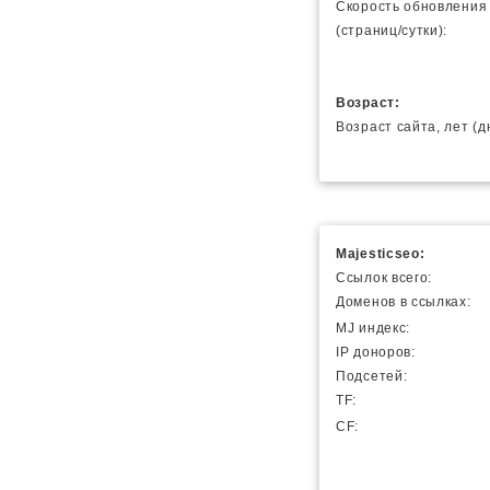
Скорость обновления
(страниц/сутки):
Возраст:
Возраст сайта, лет (д
Majesticseo:
Ссылок всего:
Доменов в ссылках:
MJ индекс:
IP доноров:
Подсетей:
TF:
CF: