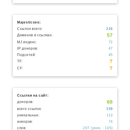
Majesticseo:
Ссылок всего:
216
57
Доменов в ссылках:
MJ индекс:
72
IP доноров:
47
Подсетей:
45
?
TF:
?
CF:
Ссылки на сайт:
68
доноров:
всего ссылок:
339
уникальных:
113
анкоров:
74
слов:
207 (уник. - 105)