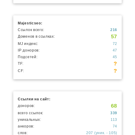
Majesticseo:
Ссылок всего:
216
57
Доменов в ссылках:
MJ индекс:
72
IP доноров:
47
Подсетей:
45
?
TF:
?
CF:
Ссылки на сайт:
68
доноров:
всего ссылок:
339
уникальных:
113
анкоров:
74
слов:
207 (уник. - 105)