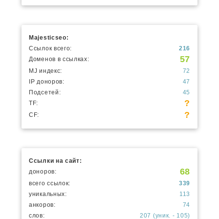
Majesticseo:
Ссылок всего:
216
57
Доменов в ссылках:
MJ индекс:
72
IP доноров:
47
Подсетей:
45
?
TF:
?
CF:
Ссылки на сайт:
68
доноров:
всего ссылок:
339
уникальных:
113
анкоров:
74
слов:
207 (уник. - 105)