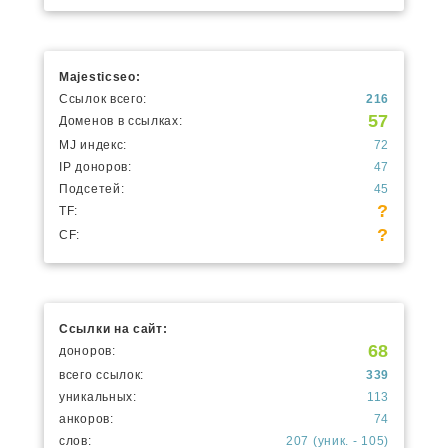
Majesticseo:
Ссылок всего:
216
57
Доменов в ссылках:
MJ индекс:
72
IP доноров:
47
Подсетей:
45
?
TF:
?
CF:
Ссылки на сайт:
68
доноров:
всего ссылок:
339
уникальных:
113
анкоров:
74
слов:
207 (уник. - 105)