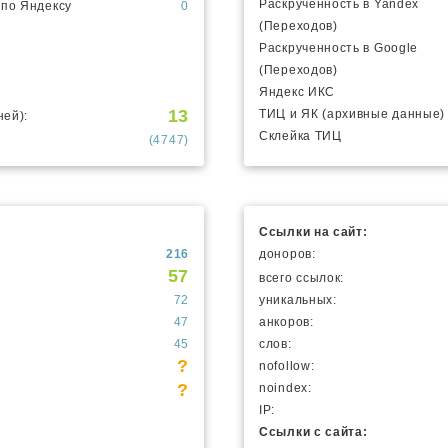
Раскрученность в Yandex
 по Яндексу
0
(Переходов)
Раскрученность в Google
(Переходов)
Яндекс ИКС
13
ТИЦ и ЯК (архивные данные)
ней):
Склейка ТИЦ
(4747)
Ссылки на сайт:
216
доноров:
57
всего ссылок:
72
уникальных:
47
анкоров:
45
слов:
?
nofollow:
?
noindex:
IP:
Ссылки с сайта: