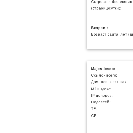
Скорость обновления
(страниц/сутки):
Возраст:
Возраст сайта, лет (д
Majesticseo:
Ссылок всего:
Доменов в ссылках:
MJ индекс:
IP доноров:
Подсетей:
TF:
CF: