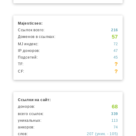
Majesticseo:
Ссылок всего:
216
57
Доменов в ссылках:
MJ индекс:
72
IP доноров:
47
Подсетей:
45
?
TF:
?
CF:
Ссылки на сайт:
68
доноров:
всего ссылок:
339
уникальных:
113
анкоров:
74
слов:
207 (уник. - 105)