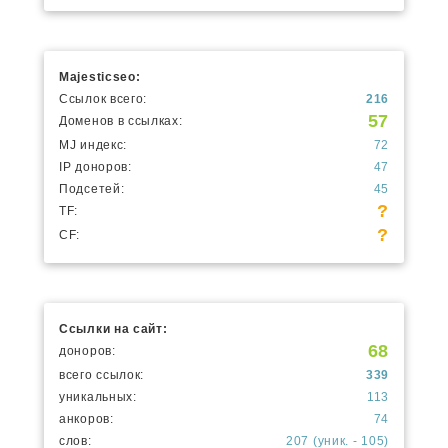
Majesticseo:
Ссылок всего:
216
57
Доменов в ссылках:
MJ индекс:
72
IP доноров:
47
Подсетей:
45
?
TF:
?
CF:
Ссылки на сайт:
68
доноров:
всего ссылок:
339
уникальных:
113
анкоров:
74
слов:
207 (уник. - 105)