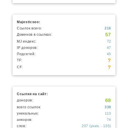
Majesticseo:
Ссылок всего:
216
57
Доменов в ссылках:
MJ индекс:
72
IP доноров:
47
Подсетей:
45
?
TF:
?
CF:
Ссылки на сайт:
68
доноров:
всего ссылок:
339
уникальных:
113
анкоров:
74
слов:
207 (уник. - 105)