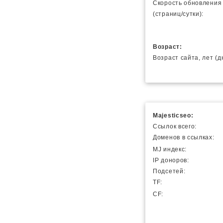
Скорость обновления
(страниц/сутки):
Возраст:
Возраст сайта, лет (д
Majesticseo:
Ссылок всего:
Доменов в ссылках:
MJ индекс:
IP доноров:
Подсетей:
TF:
CF: