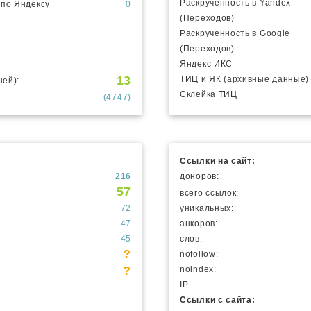
Раскрученность в Yandex
 по Яндексу
0
(Переходов)
Раскрученность в Google
(Переходов)
Яндекс ИКС
13
ТИЦ и ЯК (архивные данные)
ней):
Склейка ТИЦ
(4747)
Ссылки на сайт:
216
доноров:
57
всего ссылок:
72
уникальных:
47
анкоров:
45
слов:
?
nofollow:
?
noindex:
IP:
Ссылки с сайта: