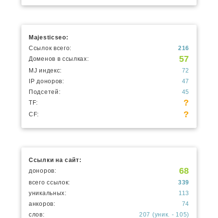
Majesticseo:
Ссылок всего:
216
57
Доменов в ссылках:
MJ индекс:
72
IP доноров:
47
Подсетей:
45
?
TF:
?
CF:
Ссылки на сайт:
68
доноров:
всего ссылок:
339
уникальных:
113
анкоров:
74
слов:
207 (уник. - 105)