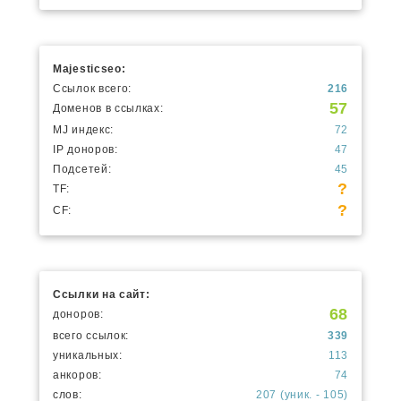
Majesticseo:
Ссылок всего:
216
57
Доменов в ссылках:
MJ индекс:
72
IP доноров:
47
Подсетей:
45
?
TF:
?
CF:
Ссылки на сайт:
68
доноров:
всего ссылок:
339
уникальных:
113
анкоров:
74
слов:
207 (уник. - 105)