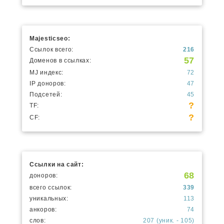
Majesticseo:
Ссылок всего:
216
57
Доменов в ссылках:
MJ индекс:
72
IP доноров:
47
Подсетей:
45
?
TF:
?
CF:
Ссылки на сайт:
68
доноров:
всего ссылок:
339
уникальных:
113
анкоров:
74
слов:
207 (уник. - 105)