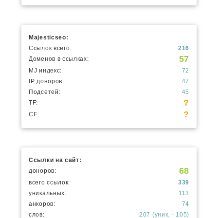
Majesticseo:
Ссылок всего:
216
57
Доменов в ссылках:
MJ индекс:
72
IP доноров:
47
Подсетей:
45
?
TF:
?
CF:
Ссылки на сайт:
68
доноров:
всего ссылок:
339
уникальных:
113
анкоров:
74
слов:
207 (уник. - 105)