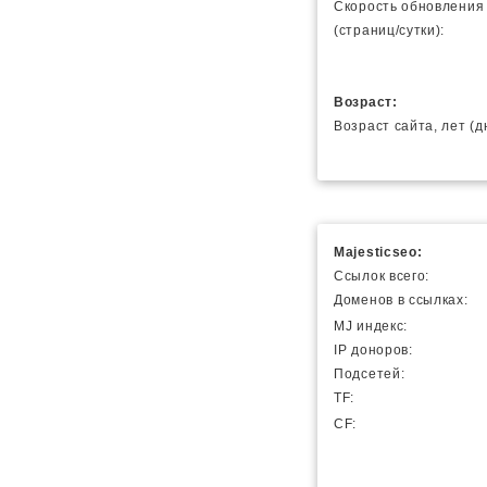
Скорость обновления
(страниц/сутки):
Возраст:
Возраст сайта, лет (д
Majesticseo:
Ссылок всего:
Доменов в ссылках:
MJ индекс:
IP доноров:
Подсетей:
TF:
CF: