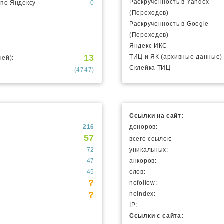
Раскрученность в Yandex
 по Яндексу
0
(Переходов)
Раскрученность в Google
(Переходов)
Яндекс ИКС
13
ТИЦ и ЯК (архивные данные)
ней):
Склейка ТИЦ
(4747)
Ссылки на сайт:
216
доноров:
57
всего ссылок:
72
уникальных:
47
анкоров:
45
слов:
?
nofollow:
?
noindex:
IP:
Ссылки с сайта: