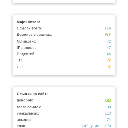
Majesticseo:
Ссылок всего:
216
57
Доменов в ссылках:
MJ индекс:
72
IP доноров:
47
Подсетей:
45
?
TF:
?
CF:
Ссылки на сайт:
68
доноров:
всего ссылок:
339
уникальных:
113
анкоров:
74
слов:
207 (уник. - 105)