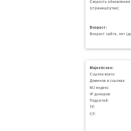
Скорость обновления
(страниц/сутки):
Возраст:
Возраст сайта, лет (д
Majesticseo:
Ссылок всего:
Доменов в ссылках:
MJ индекс:
IP доноров:
Подсетей:
TF:
CF: