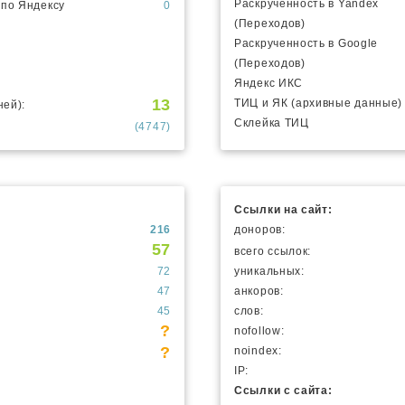
Раскрученность в Yandex
 по Яндексу
0
(Переходов)
Раскрученность в Google
(Переходов)
Яндекс ИКС
13
ТИЦ и ЯК (архивные данные)
ней):
Склейка ТИЦ
(4747)
Ссылки на сайт:
216
доноров:
57
всего ссылок:
72
уникальных:
47
анкоров:
45
слов:
?
nofollow:
?
noindex:
IP:
Ссылки с сайта: