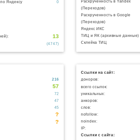
Раскрученность в Yandex
 по Яндексу
0
(Переходов)
Раскрученность в Google
(Переходов)
Яндекс ИКС
13
ТИЦ и ЯК (архивные данные)
ней):
Склейка ТИЦ
(4747)
Ссылки на сайт:
216
доноров:
57
всего ссылок:
72
уникальных:
47
анкоров:
45
слов:
?
nofollow:
?
noindex:
IP:
Ссылки с сайта: