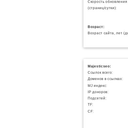
Скорость обновления
(страниц/сутки):
Возраст:
Возраст сайта, лет (д
Majesticseo:
Ссылок всего:
Доменов в ссылках:
MJ индекс:
IP доноров:
Подсетей:
TF:
CF: