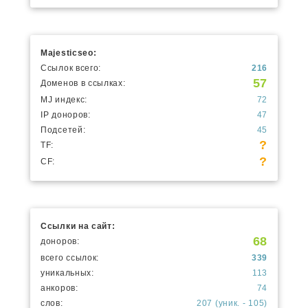
Majesticseo:
Ссылок всего:
216
57
Доменов в ссылках:
MJ индекс:
72
IP доноров:
47
Подсетей:
45
?
TF:
?
CF:
Ссылки на сайт:
68
доноров:
всего ссылок:
339
уникальных:
113
анкоров:
74
слов:
207 (уник. - 105)