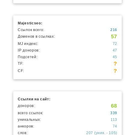
Majesticseo:
Ссылок всего:
216
57
Доменов в ссылках:
MJ индекс:
72
IP доноров:
47
Подсетей:
45
?
TF:
?
CF:
Ссылки на сайт:
68
доноров:
всего ссылок:
339
уникальных:
113
анкоров:
74
слов:
207 (уник. - 105)