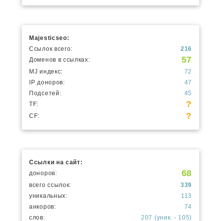
Majesticseo:
Ссылок всего:
216
57
Доменов в ссылках:
MJ индекс:
72
IP доноров:
47
Подсетей:
45
?
TF:
?
CF:
Ссылки на сайт:
68
доноров:
всего ссылок:
339
уникальных:
113
анкоров:
74
слов:
207 (уник. - 105)