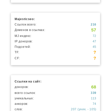
Majesticseo:
Ссылок всего:
216
57
Доменов в ссылках:
MJ индекс:
72
IP доноров:
47
Подсетей:
45
?
TF:
?
CF:
Ссылки на сайт:
68
доноров:
всего ссылок:
339
уникальных:
113
анкоров:
74
слов:
207 (уник. - 105)