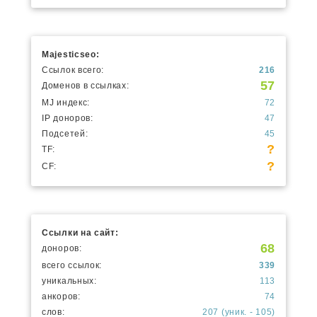
Majesticseo:
Ссылок всего:
216
57
Доменов в ссылках:
MJ индекс:
72
IP доноров:
47
Подсетей:
45
?
TF:
?
CF:
Ссылки на сайт:
68
доноров:
всего ссылок:
339
уникальных:
113
анкоров:
74
слов:
207 (уник. - 105)