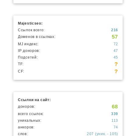
Majesticseo:
Ссылок всего:
216
57
Доменов в ссылках:
MJ индекс:
72
IP доноров:
47
Подсетей:
45
?
TF:
?
CF:
Ссылки на сайт:
68
доноров:
всего ссылок:
339
уникальных:
113
анкоров:
74
слов:
207 (уник. - 105)