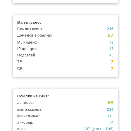
Majesticseo:
Ссылок всего:
216
57
Доменов в ссылках:
MJ индекс:
72
IP доноров:
47
Подсетей:
45
?
TF:
?
CF:
Ссылки на сайт:
68
доноров:
всего ссылок:
339
уникальных:
113
анкоров:
74
слов:
207 (уник. - 105)