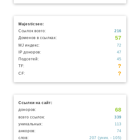
Majesticseo:
Ссылок всего:
216
57
Доменов в ссылках:
MJ индекс:
72
IP доноров:
47
Подсетей:
45
?
TF:
?
CF:
Ссылки на сайт:
68
доноров:
всего ссылок:
339
уникальных:
113
анкоров:
74
слов:
207 (уник. - 105)