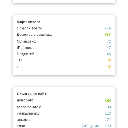
Majesticseo:
Ссылок всего:
216
57
Доменов в ссылках:
MJ индекс:
72
IP доноров:
47
Подсетей:
45
?
TF:
?
CF:
Ссылки на сайт:
68
доноров:
всего ссылок:
339
уникальных:
113
анкоров:
74
слов:
207 (уник. - 105)