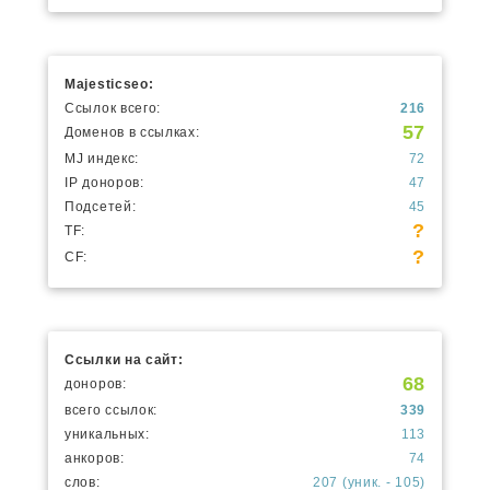
Majesticseo:
Ссылок всего:
216
57
Доменов в ссылках:
MJ индекс:
72
IP доноров:
47
Подсетей:
45
?
TF:
?
CF:
Ссылки на сайт:
68
доноров:
всего ссылок:
339
уникальных:
113
анкоров:
74
слов:
207 (уник. - 105)