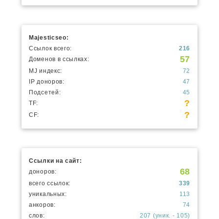
Majesticseo:
Ссылок всего:
216
57
Доменов в ссылках:
MJ индекс:
72
IP доноров:
47
Подсетей:
45
?
TF:
?
CF:
Ссылки на сайт:
68
доноров:
всего ссылок:
339
уникальных:
113
анкоров:
74
слов:
207 (уник. - 105)