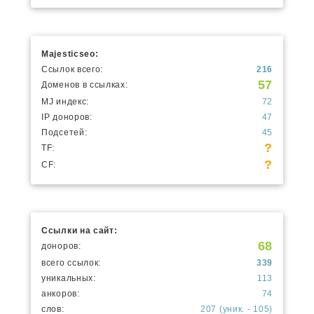
Majesticseo:
Ссылок всего:
216
57
Доменов в ссылках:
MJ индекс:
72
IP доноров:
47
Подсетей:
45
?
TF:
?
CF:
Ссылки на сайт:
68
доноров:
всего ссылок:
339
уникальных:
113
анкоров:
74
слов:
207 (уник. - 105)