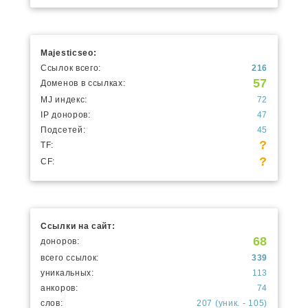
Majesticseo:
Ссылок всего:
216
57
Доменов в ссылках:
MJ индекс:
72
IP доноров:
47
Подсетей:
45
?
TF:
?
CF:
Ссылки на сайт:
68
доноров:
всего ссылок:
339
уникальных:
113
анкоров:
74
слов:
207 (уник. - 105)