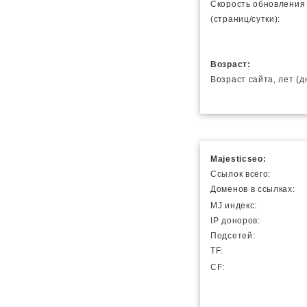
Скорость обновления
(страниц/сутки):
Возраст:
Возраст сайта, лет (д
Majesticseo:
Ссылок всего:
Доменов в ссылках:
MJ индекс:
IP доноров:
Подсетей:
TF:
CF: