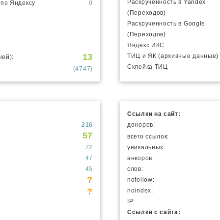
Раскрученность в Yandex
 по Яндексу
0
(Переходов)
Раскрученность в Google
(Переходов)
Яндекс ИКС
13
ТИЦ и ЯК (архивные данные)
ней):
Склейка ТИЦ
(4747)
Ссылки на сайт:
216
доноров:
57
всего ссылок:
72
уникальных:
47
анкоров:
45
слов:
?
nofollow:
?
noindex:
IP:
Ссылки с сайта: