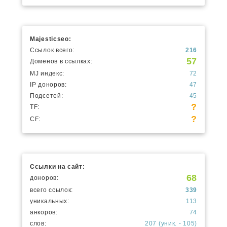
Majesticseo:
Ссылок всего:
216
57
Доменов в ссылках:
MJ индекс:
72
IP доноров:
47
Подсетей:
45
?
TF:
?
CF:
Ссылки на сайт:
68
доноров:
всего ссылок:
339
уникальных:
113
анкоров:
74
слов:
207 (уник. - 105)